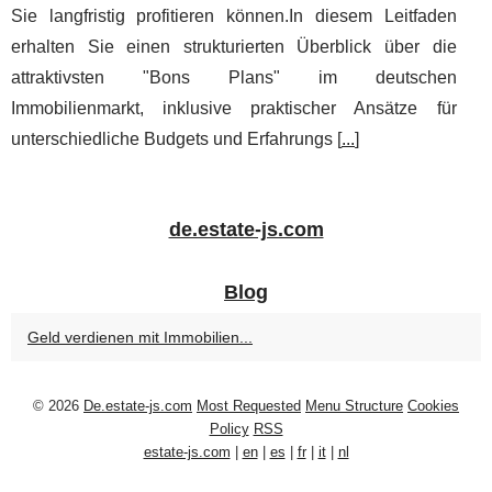
Sie langfristig profitieren können.In diesem Leitfaden
erhalten Sie einen strukturierten Überblick über die
attraktivsten "Bons Plans" im deutschen
Immobilienmarkt, inklusive praktischer Ansätze für
unterschiedliche Budgets und Erfahrungs [
...
]
de.estate-js.com
Blog
Geld verdienen mit Immobilien...
© 2026
De.estate-js.com
Most Requested
Menu Structure
Cookies
Policy
RSS
estate-js.com
|
en
|
es
|
fr
|
it
|
nl