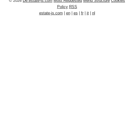
© 2026
De.estate-js.com
Most Requested
Menu Structure
Cookies
Policy
RSS
estate-js.com
|
en
|
es
|
fr
|
it
|
nl